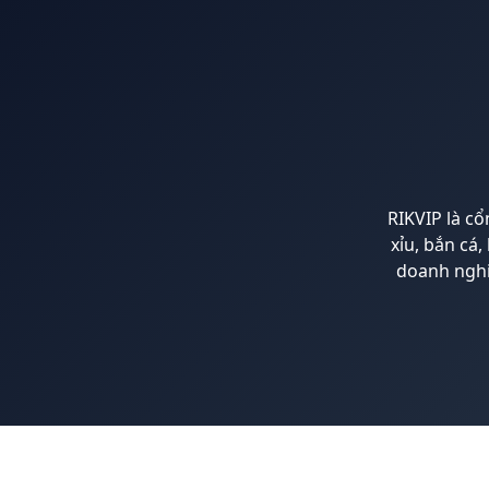
RIKVIP là c
xỉu, bắn cá
doanh nghi