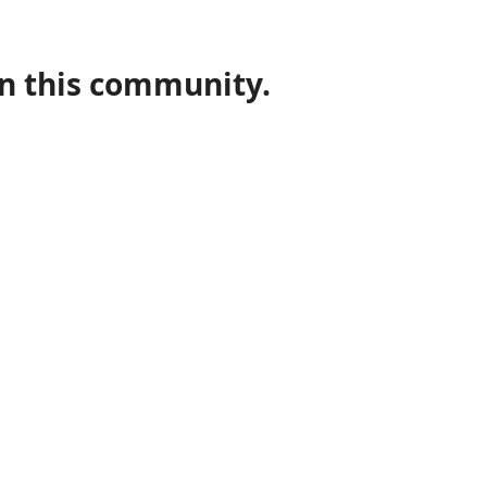
in this community.