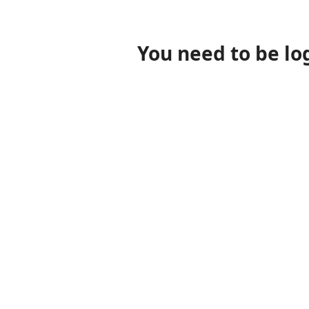
You need to be lo