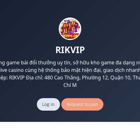
RIKVIP
ổng game bài đổi thưởng uy tín, sở hữu kho game đa dạng nh
, live casino cùng hệ thống bảo mật hiện đại, giao dịch nhan
ệp: RIKVIP Địa chỉ: 480 Cao Thắng, Phường 12, Quận 10, T
Chí M
Log in
Request to join